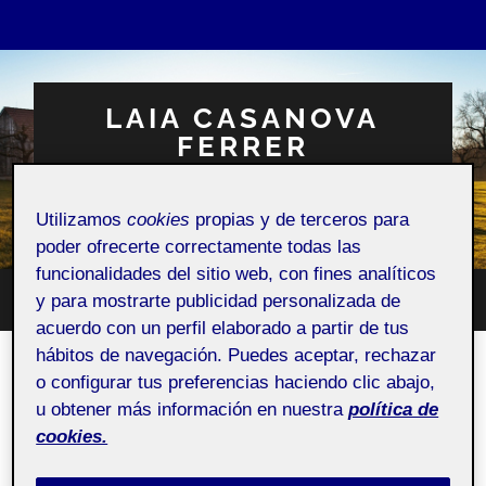
LAIA CASANOVA
FERRER
Espacio Personal
Utilizamos
cookies
propias y de terceros para
poder ofrecerte correctamente todas las
funcionalidades del sitio web, con fines analíticos
y para mostrarte publicidad personalizada de
Altern
Alternar
el
acuerdo con un perfil elaborado a partir de tus
el
campo
menú
hábitos de navegación. Puedes aceptar, rechazar
de
móvil
búsqu
ACTIFOLIO:
REPTE 3: DONANT SENTIT A LES
o configurar tus preferencias haciendo clic abajo,
IMATGES
u obtener más información en nuestra
política de
cookies.
Repte 3: Donant sentit a les imatges