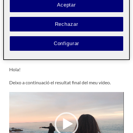
Vídeo final: La cultura està a tot
Aceptar
arreu
26 ENERO, 2022
/
SIN COMENTARIOS
Rechazar
Creació de continguts
Pública
Configurar
i producció audiovisual
aula 2
Hola!
Deixo a continuació el resultat final del meu vídeo.
Reproductor
de
vídeo