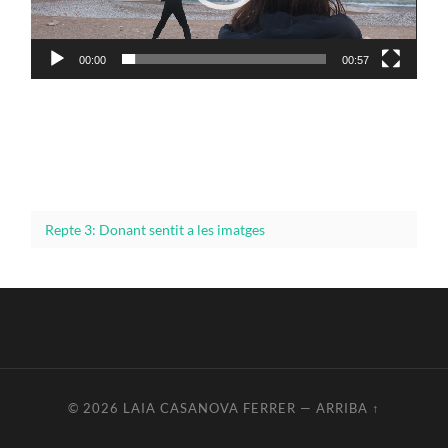
00:00
00:57
Repte 3: Donant sentit a les imatges
© 2026
LAIA CASANOVA FERRER
—
ARRIBA ↑